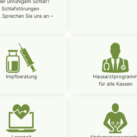
der unruhigem Schlaf?
, Schlafstörungen
. Sprechen Sie uns an –
Impfberatung
Hausarztprogram
für alle Kassen
Langzeit
Abdomensonograph