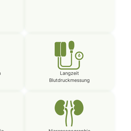
m
Langzeit
Blutdruckmessung
ie
Nierensonographie