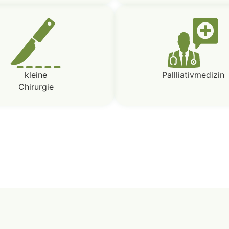
kleine
Pallliativmedizin
Chirurgie